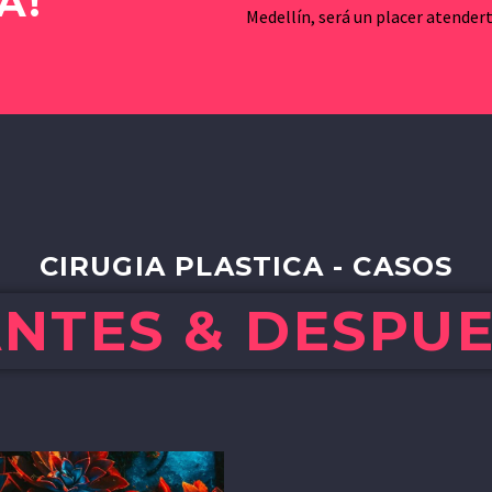
A!
Medellín, será un placer atendert
CIRUGIA PLASTICA - CASOS
NTES & DESPU