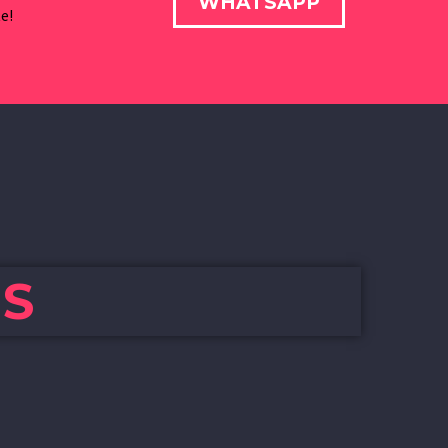
WHATSAPP
e!
ES