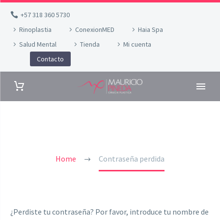
+57 318 360 5730
Rinoplastia
ConexionMED
Haia Spa
Salud Mental
Tienda
Mi cuenta
Contacto
MY ACCOUNT
Home
Contraseña perdida
¿Perdiste tu contraseña? Por favor, introduce tu nombre de