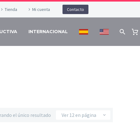
Tienda
Mi cuenta
Contacto
UCTIVA
INTERNACIONAL
JA
ando el único resultado
Ver 12 en página