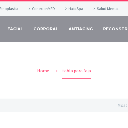
Rinoplastia
ConexionMED
Haia Spa
Salud Mental
FACIAL
CORPORAL
ANTIAGING
RECONSTR
ABLA PARA FA
Home
tabla para faja
Mostr